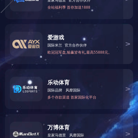
型号 QF1B 电缆探伤仪
项目 标准
相间短路 ±（1%+1M）
测量电阻 ±1%
测量电容 ±1%
外形尺寸/重量 400W * 270D * 170H / 12（MM /KG）
主要用途及特点:
适用于测量电缆芯线接地故障和相间短路；测量电缆
断线故障；测量电缆芯线电阻、线间电容、对地电
容。本仪器采用电桥法原理、携带方便。