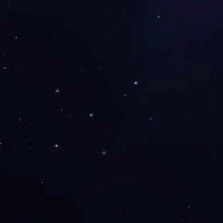
关于我们
产品中心
公司简介
标准电感器系列
开云（中国）
绝缘电阻表系列
企业文化
高阻计系列
接地电阻测试仪系列
工业测试仪器系列
版权所有 2020 开云手机官方版登录入口
沪ICP备11014599号
完美体育官网登录
|
华体app登录入口
|
九游·官方网站
|
LEJING.COM
|
九