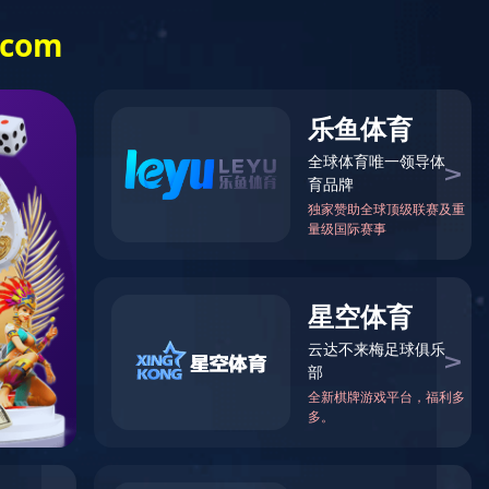
021-62476799 / 021-64732486
服务热线：
案例展示
新闻资讯
开云（中
国）