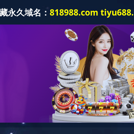
首页
关于我们
产品中心