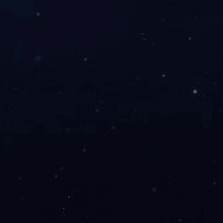
）
方版登录入口
62476799
749227
微信公众号
售：周工
6353316
1391@qq.com
2475564
40
aznyc.com
市普陀区同普路1225弄16号402室
j9官网入口（中国）官方网站
|
米兰体育网页版
|