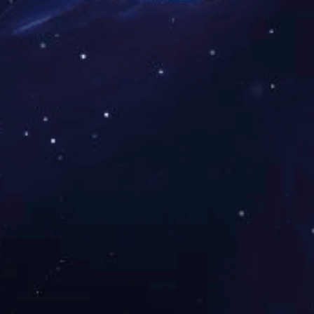
邮 箱：363621391@qq.com
传 真：021-62475564
邮 编：200040
网 址：www.raznyc.com
地 址：上海市普陀区同普路
1225弄16号402室